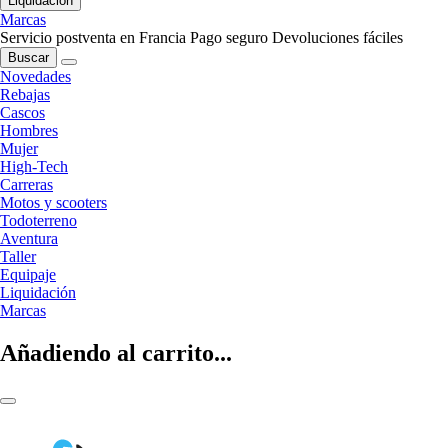
Liquidación
Marcas
Servicio postventa en Francia
Pago seguro
Devoluciones fáciles
Buscar
Novedades
Rebajas
Cascos
Hombres
Mujer
High-Tech
Carreras
Motos y scooters
Todoterreno
Aventura
Taller
Equipaje
Liquidación
Marcas
Añadiendo al carrito...