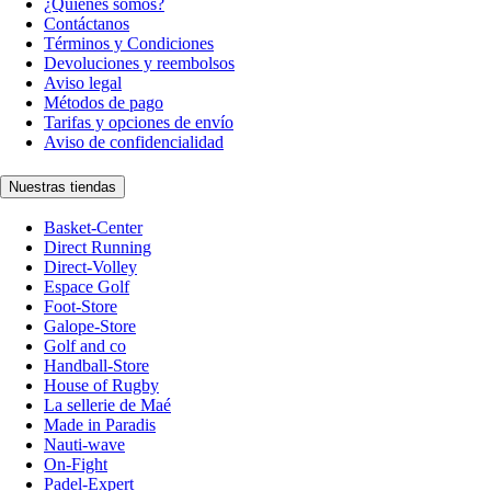
¿Quiénes somos?
Contáctanos
Términos y Condiciones
Devoluciones y reembolsos
Aviso legal
Métodos de pago
Tarifas y opciones de envío
Aviso de confidencialidad
Nuestras tiendas
Basket-Center
Direct Running
Direct-Volley
Espace Golf
Foot-Store
Galope-Store
Golf and co
Handball-Store
House of Rugby
La sellerie de Maé
Made in Paradis
Nauti-wave
On-Fight
Padel-Expert