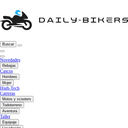
Buscar
Novedades
Rebajas
Cascos
Hombres
Mujer
High-Tech
Carreras
Motos y scooters
Todoterreno
Aventura
Taller
Equipaje