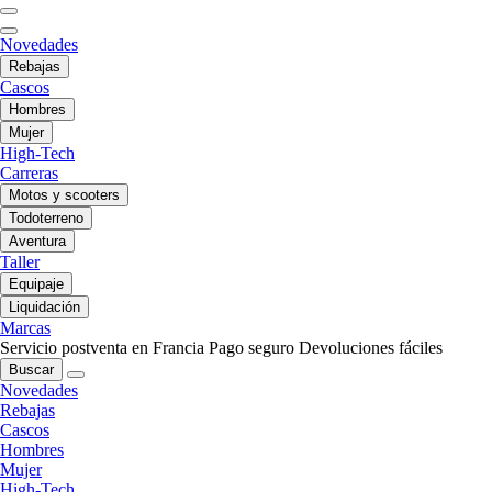
Novedades
Rebajas
Cascos
Hombres
Mujer
High-Tech
Carreras
Motos y scooters
Todoterreno
Aventura
Taller
Equipaje
Liquidación
Marcas
Servicio postventa en Francia
Pago seguro
Devoluciones fáciles
Buscar
Novedades
Rebajas
Cascos
Hombres
Mujer
High-Tech