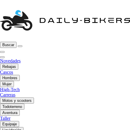
Buscar
Novedades
Rebajas
Cascos
Hombres
Mujer
High-Tech
Carreras
Motos y scooters
Todoterreno
Aventura
Taller
Equipaje