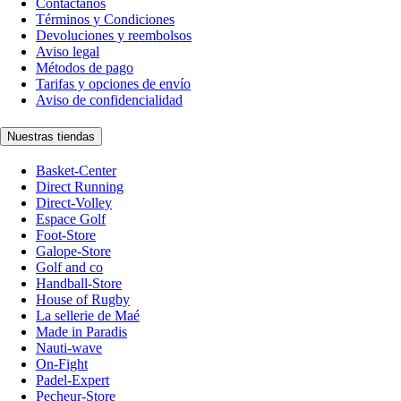
Contáctanos
Términos y Condiciones
Devoluciones y reembolsos
Aviso legal
Métodos de pago
Tarifas y opciones de envío
Aviso de confidencialidad
Nuestras tiendas
Basket-Center
Direct Running
Direct-Volley
Espace Golf
Foot-Store
Galope-Store
Golf and co
Handball-Store
House of Rugby
La sellerie de Maé
Made in Paradis
Nauti-wave
On-Fight
Padel-Expert
Pecheur-Store