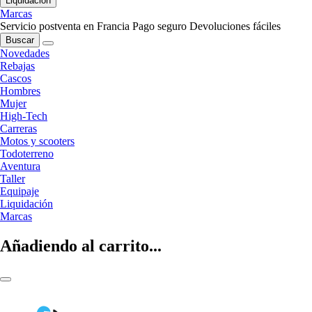
Liquidación
Marcas
Servicio postventa en Francia
Pago seguro
Devoluciones fáciles
Buscar
Novedades
Rebajas
Cascos
Hombres
Mujer
High-Tech
Carreras
Motos y scooters
Todoterreno
Aventura
Taller
Equipaje
Liquidación
Marcas
Añadiendo al carrito...