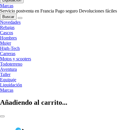
Liquidación
Marcas
Servicio postventa en Francia
Pago seguro
Devoluciones fáciles
Buscar
Novedades
Rebajas
Cascos
Hombres
Mujer
High-Tech
Carreras
Motos y scooters
Todoterreno
Aventura
Taller
Equipaje
Liquidación
Marcas
Añadiendo al carrito...