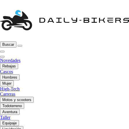
Buscar
Novedades
Rebajas
Cascos
Hombres
Mujer
High-Tech
Carreras
Motos y scooters
Todoterreno
Aventura
Taller
Equipaje