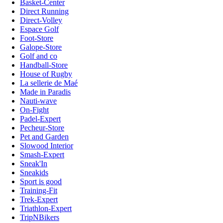
Basket-Center
Direct Running
Direct-Volley
Espace Golf
Foot-Store
Galope-Store
Golf and co
Handball-Store
House of Rugby
La sellerie de Maé
Made in Paradis
Nauti-wave
On-Fight
Padel-Expert
Pecheur-Store
Pet and Garden
Slowood Interior
Smash-Expert
Sneak'In
Sneakids
Sport is good
Training-Fit
Trek-Expert
Triathlon-Expert
TripNBikers