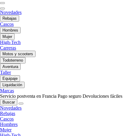
Novedades
Rebajas
Cascos
Hombres
Mujer
High-Tech
Carreras
Motos y scooters
Todoterreno
Aventura
Taller
Equipaje
Liquidación
Marcas
Servicio postventa en Francia
Pago seguro
Devoluciones fáciles
Buscar
Novedades
Rebajas
Cascos
Hombres
Mujer
High-Tech