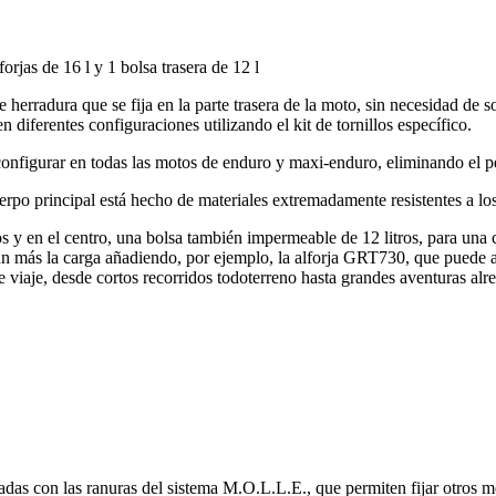
rjas de 16 l y 1 bolsa trasera de 12 l
rradura que se fija en la parte trasera de la moto, sin necesidad de so
 diferentes configuraciones utilizando el kit de tornillos específico.
configurar en todas las motos de enduro y maxi-enduro, eliminando el p
erpo principal está hecho de materiales extremadamente resistentes a lo
os y en el centro, una bolsa también impermeable de 12 litros, para una 
ún más la carga añadiendo, por ejemplo, la alforja GRT730, que puede a
 viaje, desde cortos recorridos todoterreno hasta grandes aventuras al
padas con las ranuras del sistema M.O.L.L.E., que permiten fijar otro