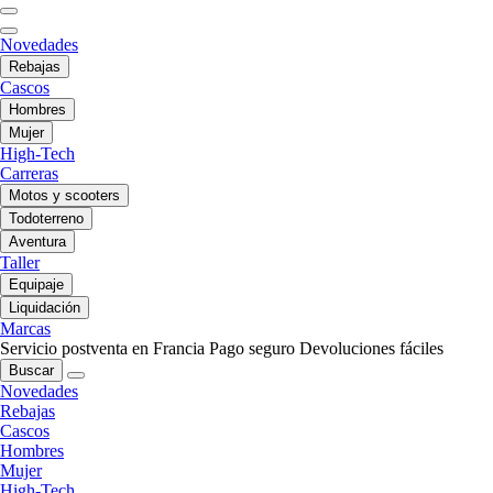
Novedades
Rebajas
Cascos
Hombres
Mujer
High-Tech
Carreras
Motos y scooters
Todoterreno
Aventura
Taller
Equipaje
Liquidación
Marcas
Servicio postventa en Francia
Pago seguro
Devoluciones fáciles
Buscar
Novedades
Rebajas
Cascos
Hombres
Mujer
High-Tech