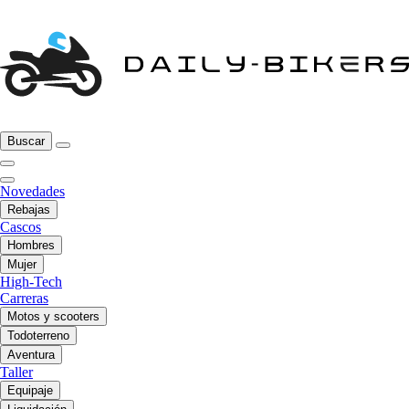
Buscar
Novedades
Rebajas
Cascos
Hombres
Mujer
High-Tech
Carreras
Motos y scooters
Todoterreno
Aventura
Taller
Equipaje