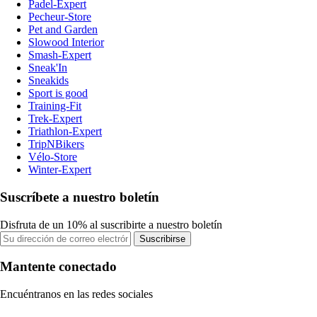
Padel-Expert
Pecheur-Store
Pet and Garden
Slowood Interior
Smash-Expert
Sneak'In
Sneakids
Sport is good
Training-Fit
Trek-Expert
Triathlon-Expert
TripNBikers
Vélo-Store
Winter-Expert
Suscríbete a nuestro boletín
Disfruta de un 10% al suscribirte a nuestro boletín
Suscribirse
Mantente conectado
Encuéntranos en las redes sociales