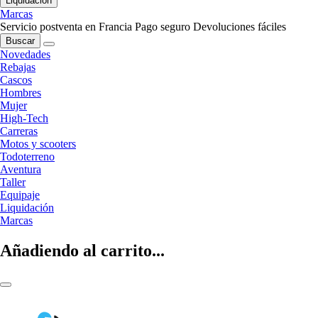
Liquidación
Marcas
Servicio postventa en Francia
Pago seguro
Devoluciones fáciles
Buscar
Novedades
Rebajas
Cascos
Hombres
Mujer
High-Tech
Carreras
Motos y scooters
Todoterreno
Aventura
Taller
Equipaje
Liquidación
Marcas
Añadiendo al carrito...