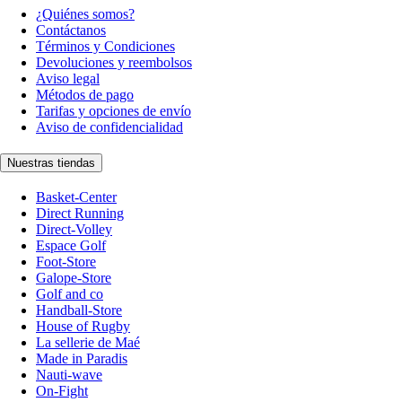
¿Quiénes somos?
Contáctanos
Términos y Condiciones
Devoluciones y reembolsos
Aviso legal
Métodos de pago
Tarifas y opciones de envío
Aviso de confidencialidad
Nuestras tiendas
Basket-Center
Direct Running
Direct-Volley
Espace Golf
Foot-Store
Galope-Store
Golf and co
Handball-Store
House of Rugby
La sellerie de Maé
Made in Paradis
Nauti-wave
On-Fight