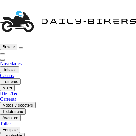
Buscar
Novedades
Rebajas
Cascos
Hombres
Mujer
High-Tech
Carreras
Motos y scooters
Todoterreno
Aventura
Taller
Equipaje