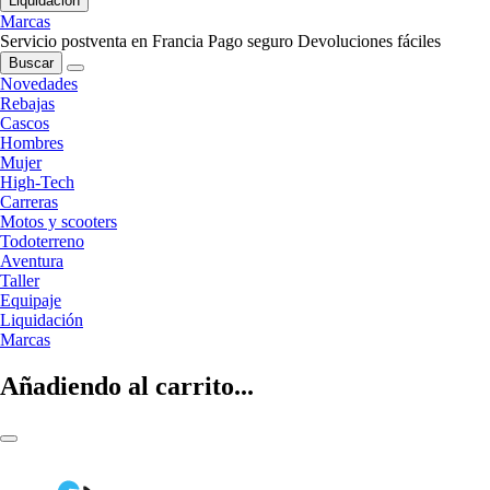
Liquidación
Marcas
Servicio postventa en Francia
Pago seguro
Devoluciones fáciles
Buscar
Novedades
Rebajas
Cascos
Hombres
Mujer
High-Tech
Carreras
Motos y scooters
Todoterreno
Aventura
Taller
Equipaje
Liquidación
Marcas
Añadiendo al carrito...