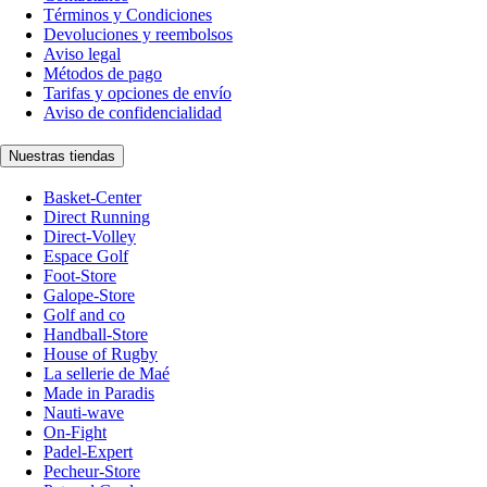
Términos y Condiciones
Devoluciones y reembolsos
Aviso legal
Métodos de pago
Tarifas y opciones de envío
Aviso de confidencialidad
Nuestras tiendas
Basket-Center
Direct Running
Direct-Volley
Espace Golf
Foot-Store
Galope-Store
Golf and co
Handball-Store
House of Rugby
La sellerie de Maé
Made in Paradis
Nauti-wave
On-Fight
Padel-Expert
Pecheur-Store