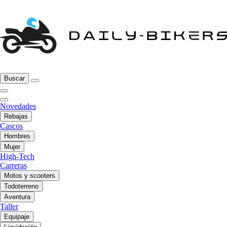
Buscar
Novedades
Rebajas
Cascos
Hombres
Mujer
High-Tech
Carreras
Motos y scooters
Todoterreno
Aventura
Taller
Equipaje