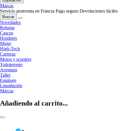
Liquidación
Marcas
Servicio postventa en Francia
Pago seguro
Devoluciones fáciles
Buscar
Novedades
Rebajas
Cascos
Hombres
Mujer
High-Tech
Carreras
Motos y scooters
Todoterreno
Aventura
Taller
Equipaje
Liquidación
Marcas
Añadiendo al carrito...