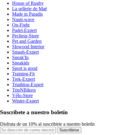
House of Rugby
La sellerie de Maé
Made in Paradis
Nauti-wave
On-Fight
Padel-Expert
Pecheur-Store
Pet and Garden
Slowood Interior
Smash-Expert
Sneak'In
Sneakids
Sport is good
Training-Fit
Trek-Expert
Triathlon-Expert
TripNBikers
Vélo-Store
Winter-Expert
Suscríbete a nuestro boletín
Disfruta de un 10% al suscribirte a nuestro boletín
Suscribirse