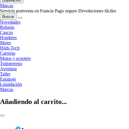
Liquidación
Marcas
Servicio postventa en Francia
Pago seguro
Devoluciones fáciles
Buscar
Novedades
Rebajas
Cascos
Hombres
Mujer
High-Tech
Carreras
Motos y scooters
Todoterreno
Aventura
Taller
Equipaje
Liquidación
Marcas
Añadiendo al carrito...