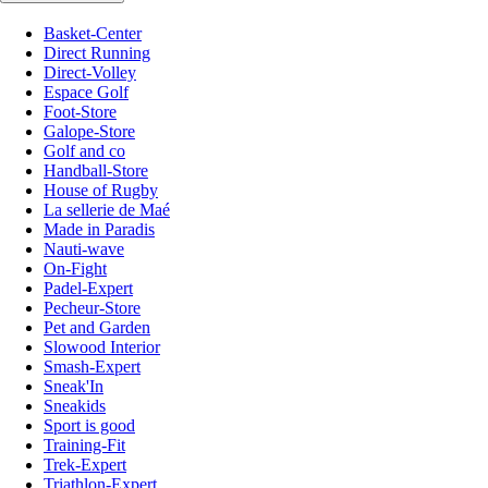
Basket-Center
Direct Running
Direct-Volley
Espace Golf
Foot-Store
Galope-Store
Golf and co
Handball-Store
House of Rugby
La sellerie de Maé
Made in Paradis
Nauti-wave
On-Fight
Padel-Expert
Pecheur-Store
Pet and Garden
Slowood Interior
Smash-Expert
Sneak'In
Sneakids
Sport is good
Training-Fit
Trek-Expert
Triathlon-Expert