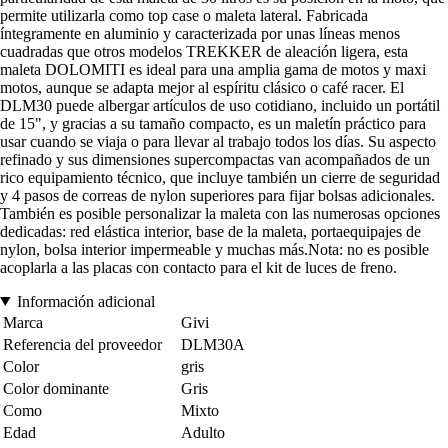
permite utilizarla como top case o maleta lateral. Fabricada
íntegramente en aluminio y caracterizada por unas líneas menos
cuadradas que otros modelos TREKKER de aleación ligera, esta
maleta DOLOMITI es ideal para una amplia gama de motos y maxi
motos, aunque se adapta mejor al espíritu clásico o café racer. El
DLM30 puede albergar artículos de uso cotidiano, incluido un portátil
de 15", y gracias a su tamaño compacto, es un maletín práctico para
usar cuando se viaja o para llevar al trabajo todos los días. Su aspecto
refinado y sus dimensiones supercompactas van acompañados de un
rico equipamiento técnico, que incluye también un cierre de seguridad
y 4 pasos de correas de nylon superiores para fijar bolsas adicionales.
También es posible personalizar la maleta con las numerosas opciones
dedicadas: red elástica interior, base de la maleta, portaequipajes de
nylon, bolsa interior impermeable y muchas más.Nota: no es posible
acoplarla a las placas con contacto para el kit de luces de freno.
Información adicional
Marca
Givi
Referencia del proveedor
DLM30A
Color
gris
Color dominante
Gris
Como
Mixto
Edad
Adulto