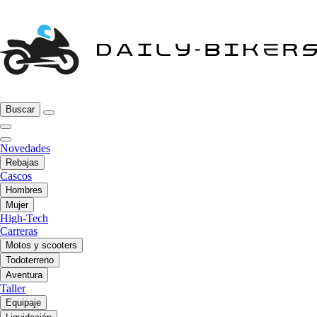
Buscar
Novedades
Rebajas
Cascos
Hombres
Mujer
High-Tech
Carreras
Motos y scooters
Todoterreno
Aventura
Taller
Equipaje