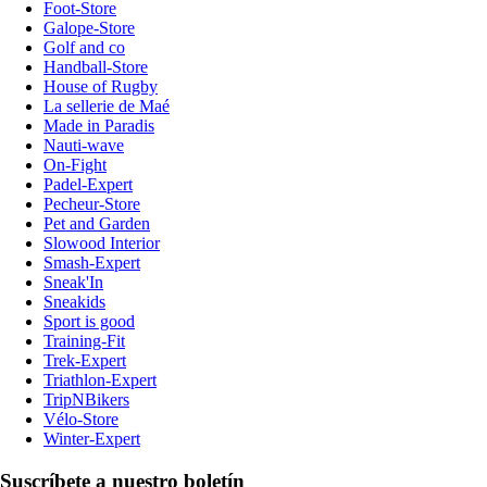
Foot-Store
Galope-Store
Golf and co
Handball-Store
House of Rugby
La sellerie de Maé
Made in Paradis
Nauti-wave
On-Fight
Padel-Expert
Pecheur-Store
Pet and Garden
Slowood Interior
Smash-Expert
Sneak'In
Sneakids
Sport is good
Training-Fit
Trek-Expert
Triathlon-Expert
TripNBikers
Vélo-Store
Winter-Expert
Suscríbete a nuestro boletín