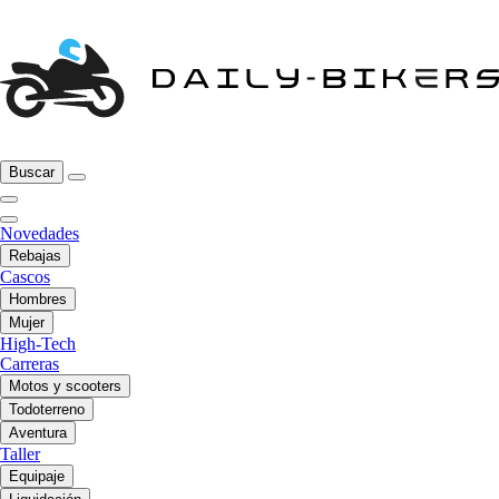
Buscar
Novedades
Rebajas
Cascos
Hombres
Mujer
High-Tech
Carreras
Motos y scooters
Todoterreno
Aventura
Taller
Equipaje