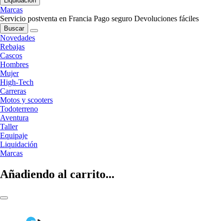
Liquidación
Marcas
Servicio postventa en Francia
Pago seguro
Devoluciones fáciles
Buscar
Novedades
Rebajas
Cascos
Hombres
Mujer
High-Tech
Carreras
Motos y scooters
Todoterreno
Aventura
Taller
Equipaje
Liquidación
Marcas
Añadiendo al carrito...