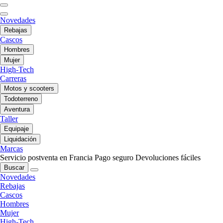
Novedades
Rebajas
Cascos
Hombres
Mujer
High-Tech
Carreras
Motos y scooters
Todoterreno
Aventura
Taller
Equipaje
Liquidación
Marcas
Servicio postventa en Francia
Pago seguro
Devoluciones fáciles
Buscar
Novedades
Rebajas
Cascos
Hombres
Mujer
High-Tech