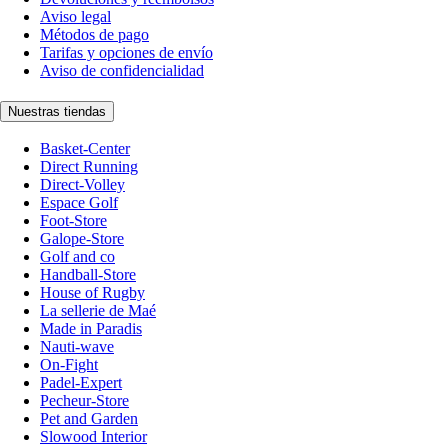
Aviso legal
Métodos de pago
Tarifas y opciones de envío
Aviso de confidencialidad
Nuestras tiendas
Basket-Center
Direct Running
Direct-Volley
Espace Golf
Foot-Store
Galope-Store
Golf and co
Handball-Store
House of Rugby
La sellerie de Maé
Made in Paradis
Nauti-wave
On-Fight
Padel-Expert
Pecheur-Store
Pet and Garden
Slowood Interior