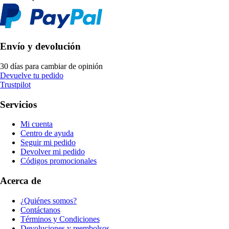
Envío y devolución
30 días para cambiar de opinión
Devuelve tu pedido
Trustpilot
Servicios
Mi cuenta
Centro de ayuda
Seguir mi pedido
Devolver mi pedido
Códigos promocionales
Acerca de
¿Quiénes somos?
Contáctanos
Términos y Condiciones
Devoluciones y reembolsos