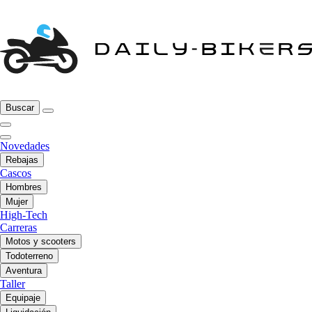
Buscar
Novedades
Rebajas
Cascos
Hombres
Mujer
High-Tech
Carreras
Motos y scooters
Todoterreno
Aventura
Taller
Equipaje