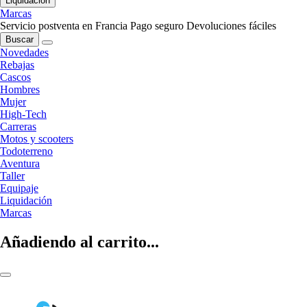
Liquidación
Marcas
Servicio postventa en Francia
Pago seguro
Devoluciones fáciles
Buscar
Novedades
Rebajas
Cascos
Hombres
Mujer
High-Tech
Carreras
Motos y scooters
Todoterreno
Aventura
Taller
Equipaje
Liquidación
Marcas
Añadiendo al carrito...