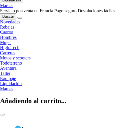
Liquidación
Marcas
Servicio postventa en Francia
Pago seguro
Devoluciones fáciles
Buscar
Novedades
Rebajas
Cascos
Hombres
Mujer
High-Tech
Carreras
Motos y scooters
Todoterreno
Aventura
Taller
Equipaje
Liquidación
Marcas
Añadiendo al carrito...