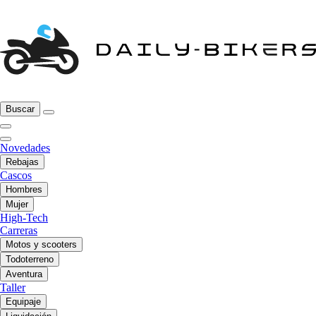
Buscar
Novedades
Rebajas
Cascos
Hombres
Mujer
High-Tech
Carreras
Motos y scooters
Todoterreno
Aventura
Taller
Equipaje