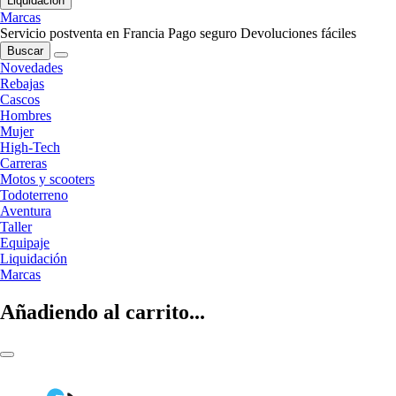
Liquidación
Marcas
Servicio postventa en Francia
Pago seguro
Devoluciones fáciles
Buscar
Novedades
Rebajas
Cascos
Hombres
Mujer
High-Tech
Carreras
Motos y scooters
Todoterreno
Aventura
Taller
Equipaje
Liquidación
Marcas
Añadiendo al carrito...