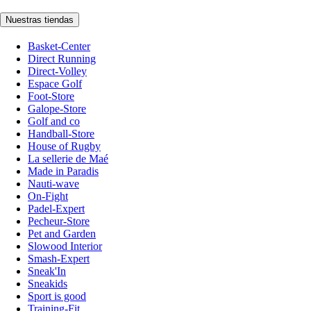
Nuestras tiendas
Basket-Center
Direct Running
Direct-Volley
Espace Golf
Foot-Store
Galope-Store
Golf and co
Handball-Store
House of Rugby
La sellerie de Maé
Made in Paradis
Nauti-wave
On-Fight
Padel-Expert
Pecheur-Store
Pet and Garden
Slowood Interior
Smash-Expert
Sneak'In
Sneakids
Sport is good
Training-Fit