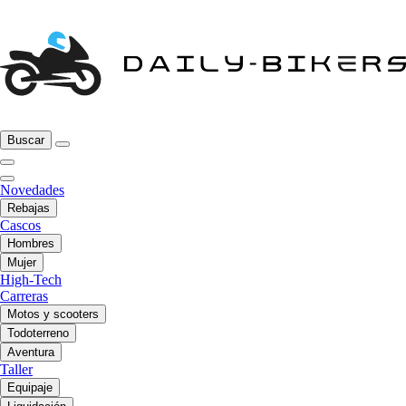
Buscar
Novedades
Rebajas
Cascos
Hombres
Mujer
High-Tech
Carreras
Motos y scooters
Todoterreno
Aventura
Taller
Equipaje