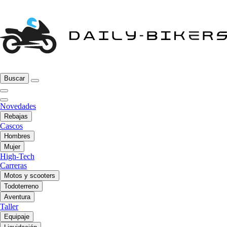
Buscar
Novedades
Rebajas
Cascos
Hombres
Mujer
High-Tech
Carreras
Motos y scooters
Todoterreno
Aventura
Taller
Equipaje