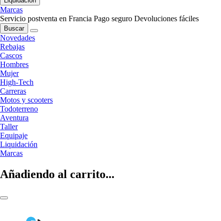
Liquidación
Marcas
Servicio postventa en Francia
Pago seguro
Devoluciones fáciles
Buscar
Novedades
Rebajas
Cascos
Hombres
Mujer
High-Tech
Carreras
Motos y scooters
Todoterreno
Aventura
Taller
Equipaje
Liquidación
Marcas
Añadiendo al carrito...