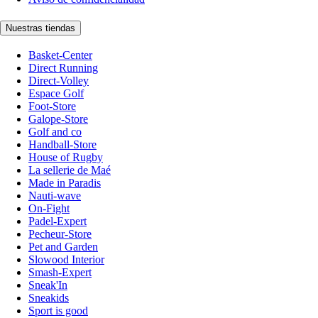
Nuestras tiendas
Basket-Center
Direct Running
Direct-Volley
Espace Golf
Foot-Store
Galope-Store
Golf and co
Handball-Store
House of Rugby
La sellerie de Maé
Made in Paradis
Nauti-wave
On-Fight
Padel-Expert
Pecheur-Store
Pet and Garden
Slowood Interior
Smash-Expert
Sneak'In
Sneakids
Sport is good