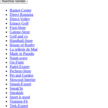
Nuestras tiendas
Basket-Center
Direct Running
Direct-Volley
Espace Golf
Foot-Store
Galope-Store
Golf and co
Handball-Store
House of Rugby
La sellerie de Maé
Made in Paradis
Nauti-wave
On-Fight
Padel-Expert
Pecheur-Store
Pet and Garden
Slowood Interior
Smash-Expert
Sneak'In
Sneakids
Sport is good
Training-Fit
Trek-Expert