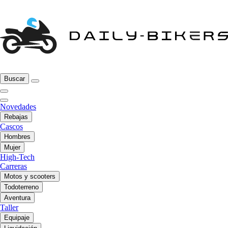
Buscar
Novedades
Rebajas
Cascos
Hombres
Mujer
High-Tech
Carreras
Motos y scooters
Todoterreno
Aventura
Taller
Equipaje