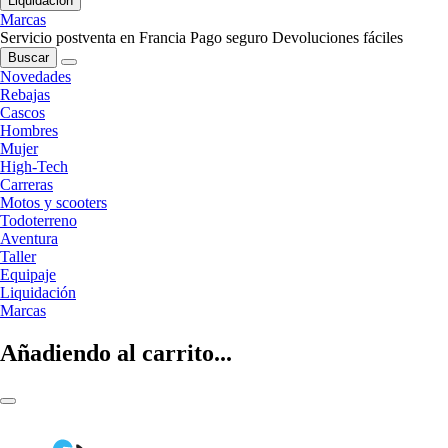
Liquidación
Marcas
Servicio postventa en Francia
Pago seguro
Devoluciones fáciles
Buscar
Novedades
Rebajas
Cascos
Hombres
Mujer
High-Tech
Carreras
Motos y scooters
Todoterreno
Aventura
Taller
Equipaje
Liquidación
Marcas
Añadiendo al carrito...