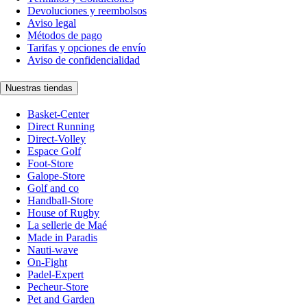
Devoluciones y reembolsos
Aviso legal
Métodos de pago
Tarifas y opciones de envío
Aviso de confidencialidad
Nuestras tiendas
Basket-Center
Direct Running
Direct-Volley
Espace Golf
Foot-Store
Galope-Store
Golf and co
Handball-Store
House of Rugby
La sellerie de Maé
Made in Paradis
Nauti-wave
On-Fight
Padel-Expert
Pecheur-Store
Pet and Garden