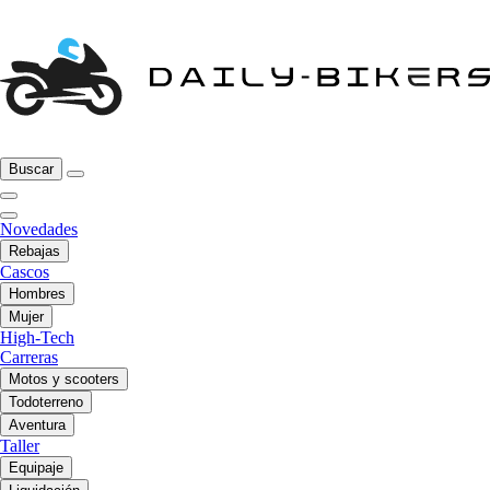
Buscar
Novedades
Rebajas
Cascos
Hombres
Mujer
High-Tech
Carreras
Motos y scooters
Todoterreno
Aventura
Taller
Equipaje