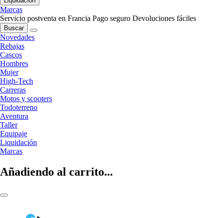
Liquidación
Marcas
Servicio postventa en Francia
Pago seguro
Devoluciones fáciles
Buscar
Novedades
Rebajas
Cascos
Hombres
Mujer
High-Tech
Carreras
Motos y scooters
Todoterreno
Aventura
Taller
Equipaje
Liquidación
Marcas
Añadiendo al carrito...