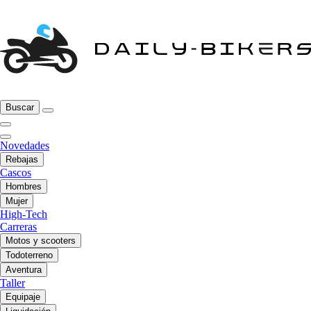
Buscar
Novedades
Rebajas
Cascos
Hombres
Mujer
High-Tech
Carreras
Motos y scooters
Todoterreno
Aventura
Taller
Equipaje