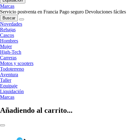
Liquidación
Marcas
Servicio postventa en Francia
Pago seguro
Devoluciones fáciles
Buscar
Novedades
Rebajas
Cascos
Hombres
Mujer
High-Tech
Carreras
Motos y scooters
Todoterreno
Aventura
Taller
Equipaje
Liquidación
Marcas
Añadiendo al carrito...