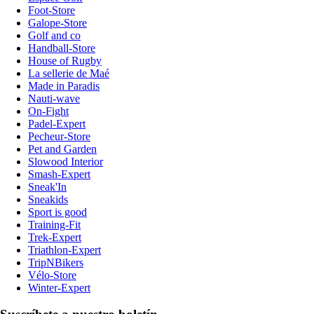
Foot-Store
Galope-Store
Golf and co
Handball-Store
House of Rugby
La sellerie de Maé
Made in Paradis
Nauti-wave
On-Fight
Padel-Expert
Pecheur-Store
Pet and Garden
Slowood Interior
Smash-Expert
Sneak'In
Sneakids
Sport is good
Training-Fit
Trek-Expert
Triathlon-Expert
TripNBikers
Vélo-Store
Winter-Expert