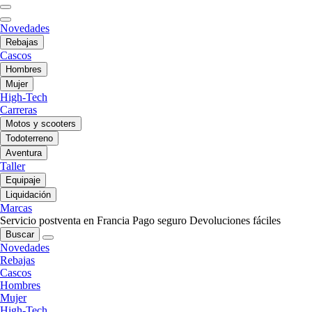
Novedades
Rebajas
Cascos
Hombres
Mujer
High-Tech
Carreras
Motos y scooters
Todoterreno
Aventura
Taller
Equipaje
Liquidación
Marcas
Servicio postventa en Francia
Pago seguro
Devoluciones fáciles
Buscar
Novedades
Rebajas
Cascos
Hombres
Mujer
High-Tech