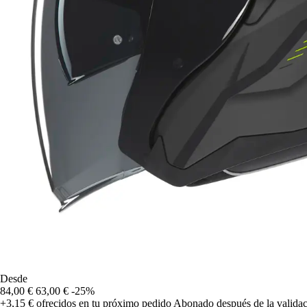
Desde
84,00 €
63,00 €
-25%
+3,15 €
ofrecidos en tu próximo pedido
Abonado después de la validac