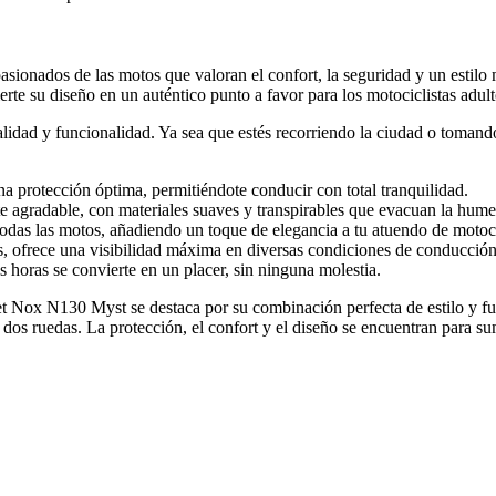
pasionados de las motos que valoran el confort, la seguridad y un est
rte su diseño en un auténtico punto a favor para los motociclistas adult
lidad y funcionalidad. Ya sea que estés recorriendo la ciudad o tomando
na protección óptima, permitiéndote conducir con total tranquilidad.
ste agradable, con materiales suaves y transpirables que evacuan la hum
odas las motos, añadiendo un toque de elegancia a tu atuendo de motoc
s, ofrece una visibilidad máxima en diversas condiciones de conducción
as horas se convierte en un placer, sin ninguna molestia.
et Nox N130 Myst se destaca por su combinación perfecta de estilo y f
dos ruedas. La protección, el confort y el diseño se encuentran para sum