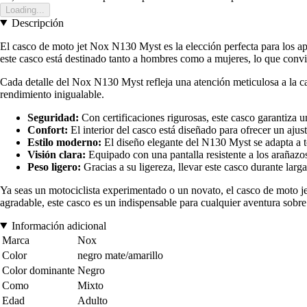
Loading...
Descripción
El casco de moto jet Nox N130 Myst es la elección perfecta para los a
este casco está destinado tanto a hombres como a mujeres, lo que convie
Cada detalle del Nox N130 Myst refleja una atención meticulosa a la ca
rendimiento inigualable.
Seguridad:
Con certificaciones rigurosas, este casco garantiza u
Confort:
El interior del casco está diseñado para ofrecer un aju
Estilo moderno:
El diseño elegante del N130 Myst se adapta a t
Visión clara:
Equipado con una pantalla resistente a los arañazo
Peso ligero:
Gracias a su ligereza, llevar este casco durante larg
Ya seas un motociclista experimentado o un novato, el casco de moto j
agradable, este casco es un indispensable para cualquier aventura sobre 
Información adicional
Marca
Nox
Color
negro mate/amarillo
Color dominante
Negro
Como
Mixto
Edad
Adulto