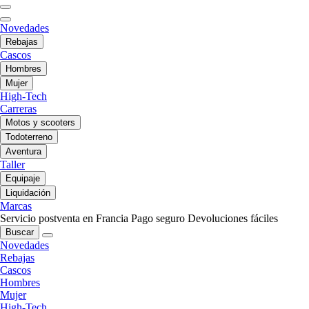
Novedades
Rebajas
Cascos
Hombres
Mujer
High-Tech
Carreras
Motos y scooters
Todoterreno
Aventura
Taller
Equipaje
Liquidación
Marcas
Servicio postventa en Francia
Pago seguro
Devoluciones fáciles
Buscar
Novedades
Rebajas
Cascos
Hombres
Mujer
High-Tech