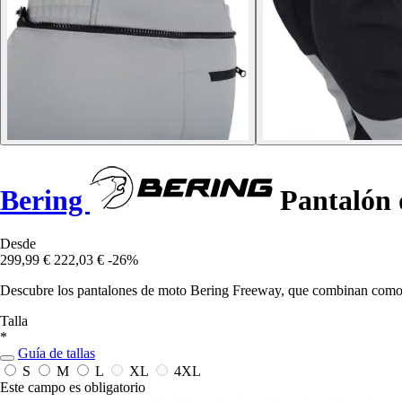
Bering
Pantalón 
Desde
299,99 €
222,03 €
-26%
Descubre los pantalones de moto Bering Freeway, que combinan comodi
Talla
*
Guía de tallas
S
M
L
XL
4XL
Este campo es obligatorio