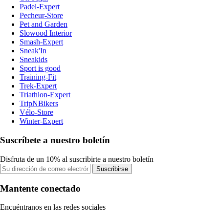
Padel-Expert
Pecheur-Store
Pet and Garden
Slowood Interior
Smash-Expert
Sneak'In
Sneakids
Sport is good
Training-Fit
Trek-Expert
Triathlon-Expert
TripNBikers
Vélo-Store
Winter-Expert
Suscríbete a nuestro boletín
Disfruta de un 10% al suscribirte a nuestro boletín
Suscribirse
Mantente conectado
Encuéntranos en las redes sociales