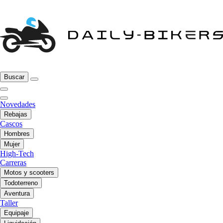
Buscar
Novedades
Rebajas
Cascos
Hombres
Mujer
High-Tech
Carreras
Motos y scooters
Todoterreno
Aventura
Taller
Equipaje