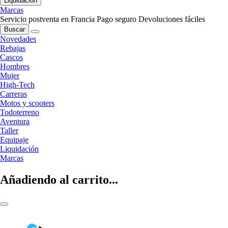
Liquidación
Marcas
Servicio postventa en Francia
Pago seguro
Devoluciones fáciles
Buscar
Novedades
Rebajas
Cascos
Hombres
Mujer
High-Tech
Carreras
Motos y scooters
Todoterreno
Aventura
Taller
Equipaje
Liquidación
Marcas
Añadiendo al carrito...