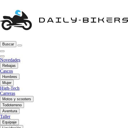
Buscar
Novedades
Rebajas
Cascos
Hombres
Mujer
High-Tech
Carreras
Motos y scooters
Todoterreno
Aventura
Taller
Equipaje