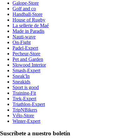
Galope-Store
Golf and co
Handball-Store
House of Rugby
La sellerie de Maé
Made in Paradis
Nauti-wave
On-Fight
Padel-Expert
Pecheur-Store
Pet and Garden
Slowood Interior
Smash-Expert
Sneak'In
Sneakids
Sport is good
Training-Fit
Trek-Expert
Triathlon-Expert
TripNBikers
Vélo-Store
Winter-Expert
Suscríbete a nuestro boletín