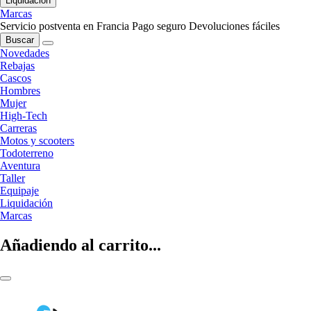
Liquidación
Marcas
Servicio postventa en Francia
Pago seguro
Devoluciones fáciles
Buscar
Novedades
Rebajas
Cascos
Hombres
Mujer
High-Tech
Carreras
Motos y scooters
Todoterreno
Aventura
Taller
Equipaje
Liquidación
Marcas
Añadiendo al carrito...