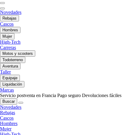
Novedades
Rebajas
Cascos
Hombres
Mujer
High-Tech
Carreras
Motos y scooters
Todoterreno
Aventura
Taller
Equipaje
Liquidación
Marcas
Servicio postventa en Francia
Pago seguro
Devoluciones fáciles
Buscar
Novedades
Rebajas
Cascos
Hombres
Mujer
High-Tech