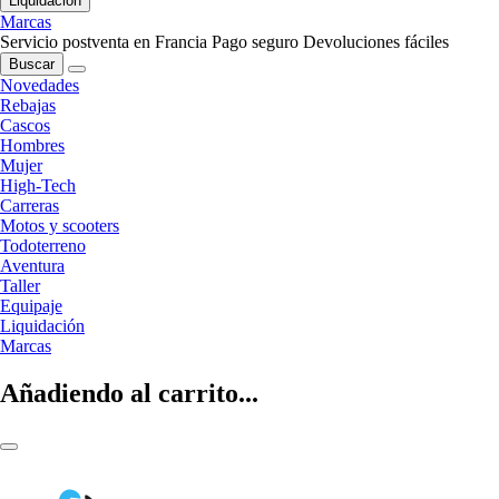
Liquidación
Marcas
Servicio postventa en Francia
Pago seguro
Devoluciones fáciles
Buscar
Novedades
Rebajas
Cascos
Hombres
Mujer
High-Tech
Carreras
Motos y scooters
Todoterreno
Aventura
Taller
Equipaje
Liquidación
Marcas
Añadiendo al carrito...