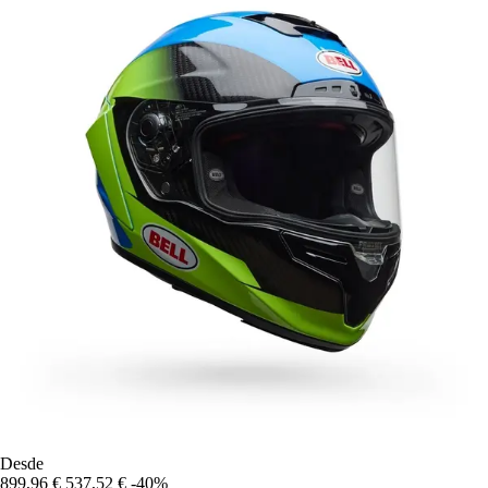
Desde
899,96 €
537,52 €
-40%