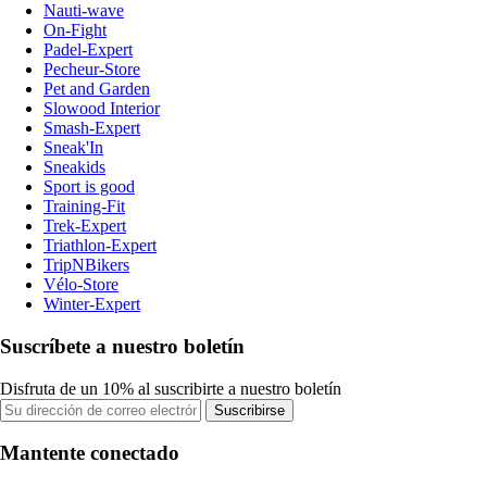
Nauti-wave
On-Fight
Padel-Expert
Pecheur-Store
Pet and Garden
Slowood Interior
Smash-Expert
Sneak'In
Sneakids
Sport is good
Training-Fit
Trek-Expert
Triathlon-Expert
TripNBikers
Vélo-Store
Winter-Expert
Suscríbete a nuestro boletín
Disfruta de un 10% al suscribirte a nuestro boletín
Suscribirse
Mantente conectado