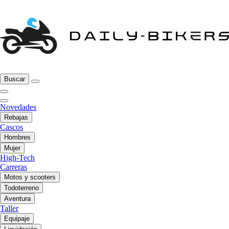
Buscar
Novedades
Rebajas
Cascos
Hombres
Mujer
High-Tech
Carreras
Motos y scooters
Todoterreno
Aventura
Taller
Equipaje