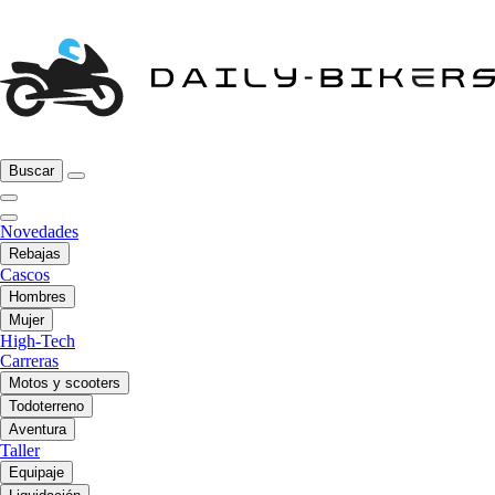
Buscar
Novedades
Rebajas
Cascos
Hombres
Mujer
High-Tech
Carreras
Motos y scooters
Todoterreno
Aventura
Taller
Equipaje