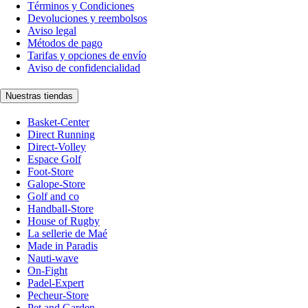
Términos y Condiciones
Devoluciones y reembolsos
Aviso legal
Métodos de pago
Tarifas y opciones de envío
Aviso de confidencialidad
Nuestras tiendas
Basket-Center
Direct Running
Direct-Volley
Espace Golf
Foot-Store
Galope-Store
Golf and co
Handball-Store
House of Rugby
La sellerie de Maé
Made in Paradis
Nauti-wave
On-Fight
Padel-Expert
Pecheur-Store
Pet and Garden