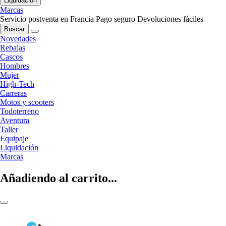
Liquidación
Marcas
Servicio postventa en Francia
Pago seguro
Devoluciones fáciles
Buscar
Novedades
Rebajas
Cascos
Hombres
Mujer
High-Tech
Carreras
Motos y scooters
Todoterreno
Aventura
Taller
Equipaje
Liquidación
Marcas
Añadiendo al carrito...