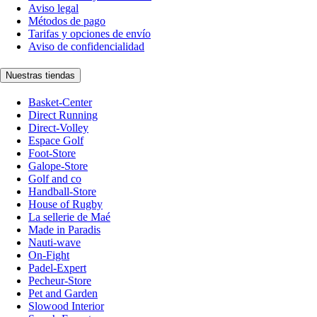
Aviso legal
Métodos de pago
Tarifas y opciones de envío
Aviso de confidencialidad
Nuestras tiendas
Basket-Center
Direct Running
Direct-Volley
Espace Golf
Foot-Store
Galope-Store
Golf and co
Handball-Store
House of Rugby
La sellerie de Maé
Made in Paradis
Nauti-wave
On-Fight
Padel-Expert
Pecheur-Store
Pet and Garden
Slowood Interior