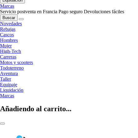
Liquidación
Marcas
Servicio postventa en Francia
Pago seguro
Devoluciones fáciles
Buscar
Novedades
Rebajas
Cascos
Hombres
Mujer
High-Tech
Carreras
Motos y scooters
Todoterreno
Aventura
Taller
Equipaje
Liquidación
Marcas
Añadiendo al carrito...