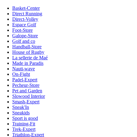
Basket-Center
Direct Running
Direct-Volley
Espace Golf
Foot-Store
Galope-Store
Golf and co
Handball-Store
House of Rugby
La sellerie de Maé
Made in Paradis
Nauti-wave
On-Fight
Padel-Expert
Pecheur-Store
Pet and Garden
Slowood Interior
Smash-Expert
Sneak'In
Sneakids
Sport is good
Training-Fit
Trek-Expert
Triathlon-Expert