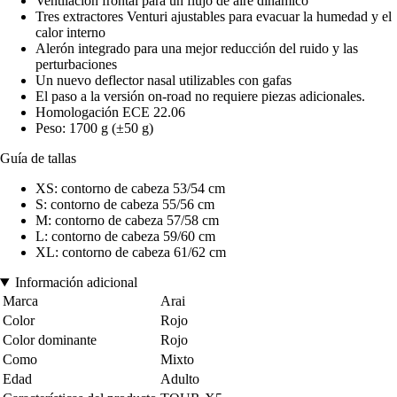
Ventilación frontal para un flujo de aire dinámico
Tres extractores Venturi ajustables para evacuar la humedad y el
calor interno
Alerón integrado para una mejor reducción del ruido y las
perturbaciones
Un nuevo deflector nasal utilizables con gafas
El paso a la versión on-road no requiere piezas adicionales.
Homologación ECE 22.06
Peso: 1700 g (±50 g)
Guía de tallas
XS: contorno de cabeza 53/54 cm
S: contorno de cabeza 55/56 cm
M: contorno de cabeza 57/58 cm
L: contorno de cabeza 59/60 cm
XL: contorno de cabeza 61/62 cm
Información adicional
Marca
Arai
Color
Rojo
Color dominante
Rojo
Como
Mixto
Edad
Adulto