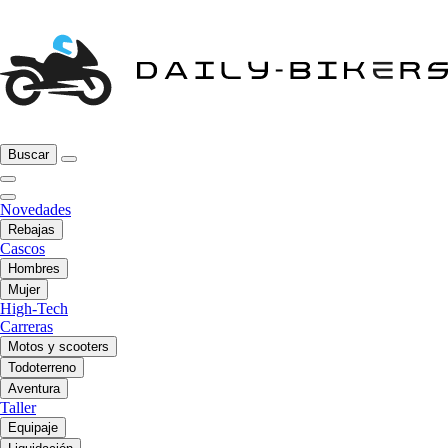
Buscar
Novedades
Rebajas
Cascos
Hombres
Mujer
High-Tech
Carreras
Motos y scooters
Todoterreno
Aventura
Taller
Equipaje