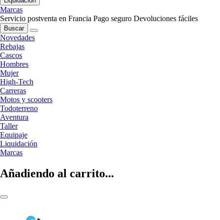
Liquidación
Marcas
Servicio postventa en Francia
Pago seguro
Devoluciones fáciles
Buscar
Novedades
Rebajas
Cascos
Hombres
Mujer
High-Tech
Carreras
Motos y scooters
Todoterreno
Aventura
Taller
Equipaje
Liquidación
Marcas
Añadiendo al carrito...