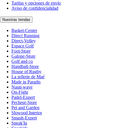
Tarifas y opciones de envío
Aviso de confidencialidad
Nuestras tiendas
Basket-Center
Direct Running
Direct-Volley
Espace Golf
Foot-Store
Galope-Store
Golf and co
Handball-Store
House of Rugby
La sellerie de Maé
Made in Paradis
Nauti-wave
On-Fight
Padel-Expert
Pecheur-Store
Pet and Garden
Slowood Interior
Smash-Expert
Sneak'In