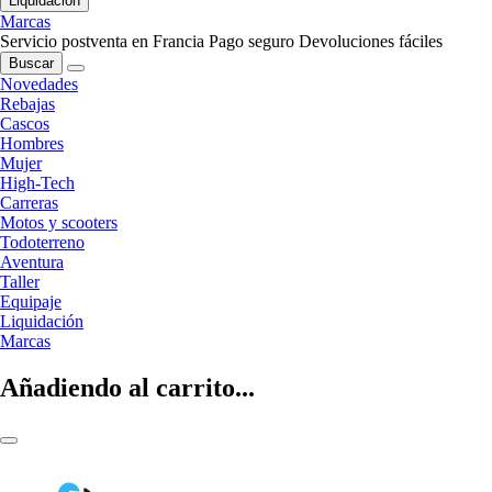
Liquidación
Marcas
Servicio postventa en Francia
Pago seguro
Devoluciones fáciles
Buscar
Novedades
Rebajas
Cascos
Hombres
Mujer
High-Tech
Carreras
Motos y scooters
Todoterreno
Aventura
Taller
Equipaje
Liquidación
Marcas
Añadiendo al carrito...