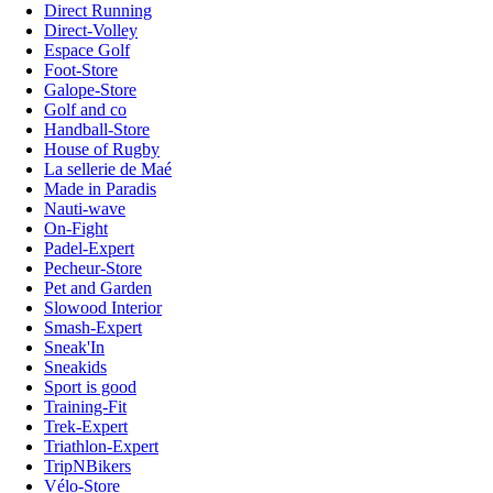
Direct Running
Direct-Volley
Espace Golf
Foot-Store
Galope-Store
Golf and co
Handball-Store
House of Rugby
La sellerie de Maé
Made in Paradis
Nauti-wave
On-Fight
Padel-Expert
Pecheur-Store
Pet and Garden
Slowood Interior
Smash-Expert
Sneak'In
Sneakids
Sport is good
Training-Fit
Trek-Expert
Triathlon-Expert
TripNBikers
Vélo-Store