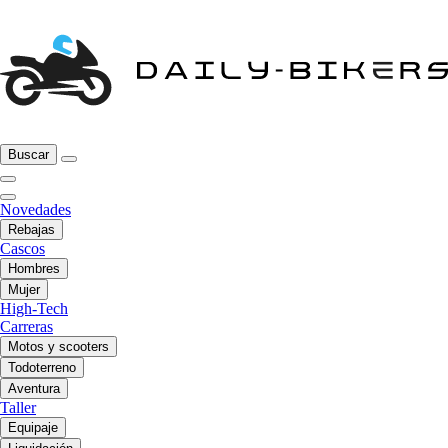
Buscar
Novedades
Rebajas
Cascos
Hombres
Mujer
High-Tech
Carreras
Motos y scooters
Todoterreno
Aventura
Taller
Equipaje