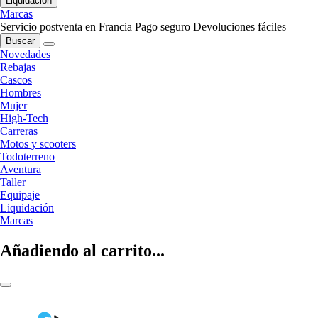
Liquidación
Marcas
Servicio postventa en Francia
Pago seguro
Devoluciones fáciles
Buscar
Novedades
Rebajas
Cascos
Hombres
Mujer
High-Tech
Carreras
Motos y scooters
Todoterreno
Aventura
Taller
Equipaje
Liquidación
Marcas
Añadiendo al carrito...