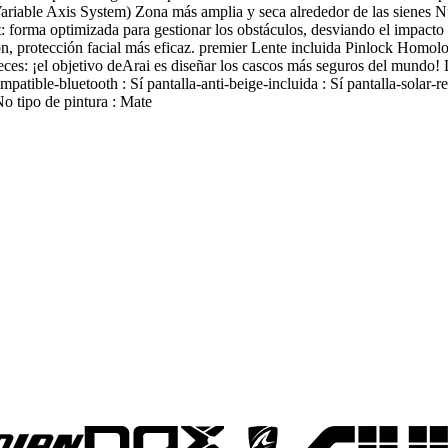
riable Axis System) Zona más amplia y seca alrededor de las sienes Nue
 forma optimizada para gestionar los obstáculos, desviando el impacto 
sion, protección facial más eficaz. premier Lente incluida Pinlock Ho
ces: ¡el objetivo deArai es diseñar los cascos más seguros del mundo! L
le-bluetooth : Sí pantalla-anti-beige-incluida : Sí pantalla-solar-retr
No tipo de pintura : Mate