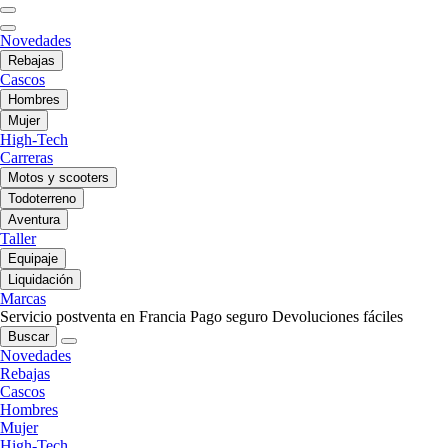
Novedades
Rebajas
Cascos
Hombres
Mujer
High-Tech
Carreras
Motos y scooters
Todoterreno
Aventura
Taller
Equipaje
Liquidación
Marcas
Servicio postventa en Francia
Pago seguro
Devoluciones fáciles
Buscar
Novedades
Rebajas
Cascos
Hombres
Mujer
High-Tech