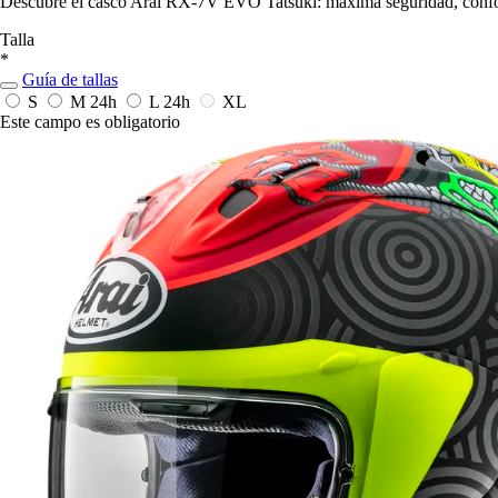
Descubre el casco Arai RX-7V EVO Tatsuki: máxima seguridad, confort
Talla
*
Guía de tallas
S
M
24h
L
24h
XL
Este campo es obligatorio