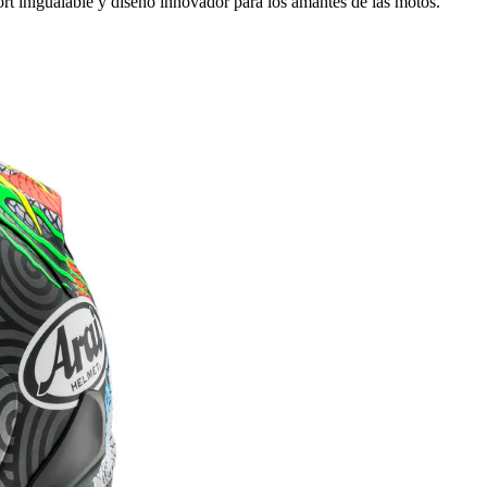
 inigualable y diseño innovador para los amantes de las motos.