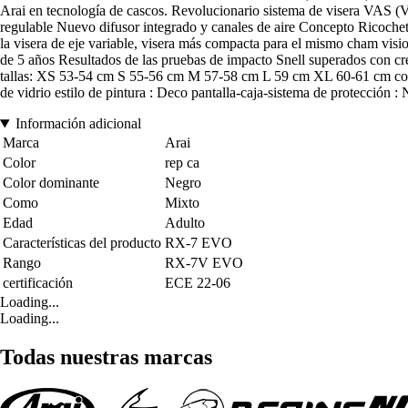
Arai en tecnología de cascos. Revolucionario sistema de visera VAS (Va
regulable Nuevo difusor integrado y canales de aire Concepto Ricochet:
la visera de eje variable, visera más compacta para el mismo cham vi
de 5 años Resultados de las pruebas de impacto Snell superados con cre
tallas: XS 53-54 cm S 55-56 cm M 57-58 cm L 59 cm XL 60-61 cm compatib
de vidrio estilo de pintura : Deco pantalla-caja-sistema de protección : 
Información adicional
Marca
Arai
Color
rep ca
Color dominante
Negro
Como
Mixto
Edad
Adulto
Características del producto
RX-7 EVO
Rango
RX-7V EVO
certificación
ECE 22-06
Loading...
Loading...
Todas nuestras marcas