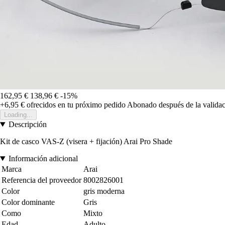
162,95 €
138,96 €
-15%
+6,95 €
ofrecidos en tu próximo pedido
Abonado después de la validac
Loading...
Descripción
Kit de casco VAS-Z (visera + fijación) Arai Pro Shade
Información adicional
Marca
Arai
Referencia del proveedor
8002826001
Color
gris moderna
Color dominante
Gris
Como
Mixto
Edad
Adulto