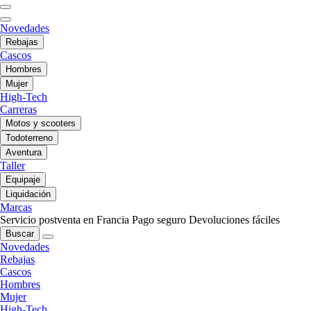
Novedades
Rebajas
Cascos
Hombres
Mujer
High-Tech
Carreras
Motos y scooters
Todoterreno
Aventura
Taller
Equipaje
Liquidación
Marcas
Servicio postventa en Francia
Pago seguro
Devoluciones fáciles
Buscar
Novedades
Rebajas
Cascos
Hombres
Mujer
High-Tech