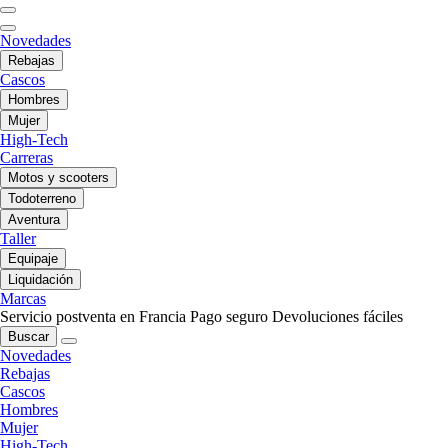
Novedades
Rebajas
Cascos
Hombres
Mujer
High-Tech
Carreras
Motos y scooters
Todoterreno
Aventura
Taller
Equipaje
Liquidación
Marcas
Servicio postventa en Francia
Pago seguro
Devoluciones fáciles
Buscar
Novedades
Rebajas
Cascos
Hombres
Mujer
High-Tech