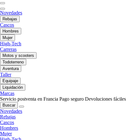
Novedades
Rebajas
Cascos
Hombres
Mujer
High-Tech
Carreras
Motos y scooters
Todoterreno
Aventura
Taller
Equipaje
Liquidación
Marcas
Servicio postventa en Francia
Pago seguro
Devoluciones fáciles
Buscar
Novedades
Rebajas
Cascos
Hombres
Mujer
High-Tech