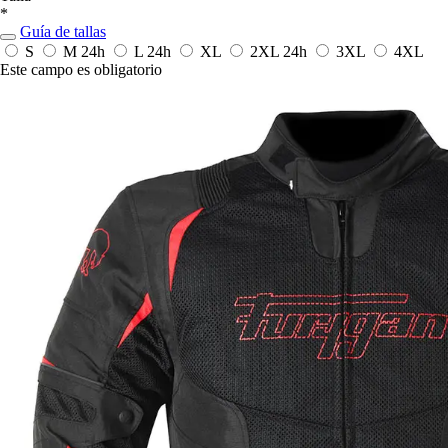
*
Guía de tallas
S
M
24h
L
24h
XL
2XL
24h
3XL
4XL
Este campo es obligatorio