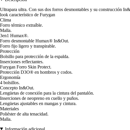
Ultrapara ultra. Con sus dos forros desmontables y su construcción In&
look característico de Furygan
Clima
Forro térmico extraíble.
Malla.
3en1 Humax®.
Forro desmontable Humax® In&Out.
Forro fijo ligero y transpirable.
Protección
Bolsillo para protección de la espalda.
Inserciones reflectantes.
Furygan Forro Skin Protect.
Protección D3O® en hombros y codos.
Ergonomía
4 bolsillos.
Concepto In&Out.
Lengüetas de conexión para la cintura del pantalón.
Inserciones de neopreno en cuello y puños.
Lengüetas ajustables en mangas y cintura.
Materiales
Poliéster de alta tenacidad.
Malla.
Información adicional