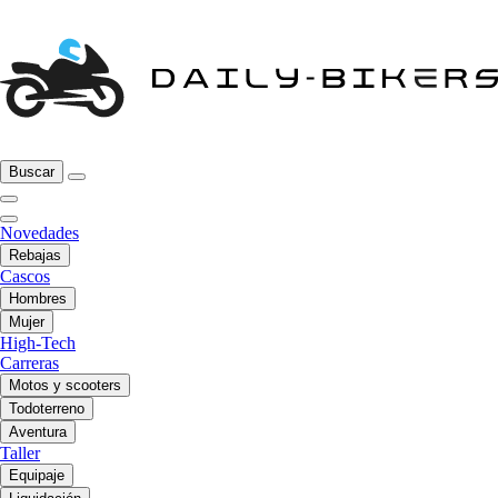
Buscar
Novedades
Rebajas
Cascos
Hombres
Mujer
High-Tech
Carreras
Motos y scooters
Todoterreno
Aventura
Taller
Equipaje