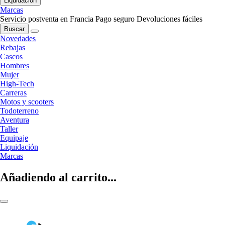
Liquidación
Marcas
Servicio postventa en Francia
Pago seguro
Devoluciones fáciles
Buscar
Novedades
Rebajas
Cascos
Hombres
Mujer
High-Tech
Carreras
Motos y scooters
Todoterreno
Aventura
Taller
Equipaje
Liquidación
Marcas
Añadiendo al carrito...