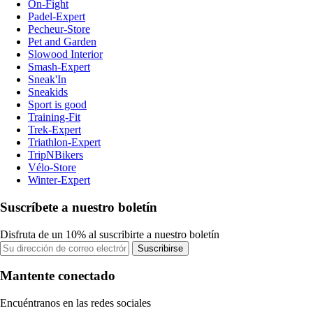
On-Fight
Padel-Expert
Pecheur-Store
Pet and Garden
Slowood Interior
Smash-Expert
Sneak'In
Sneakids
Sport is good
Training-Fit
Trek-Expert
Triathlon-Expert
TripNBikers
Vélo-Store
Winter-Expert
Suscríbete a nuestro boletín
Disfruta de un 10% al suscribirte a nuestro boletín
Suscribirse
Mantente conectado
Encuéntranos en las redes sociales