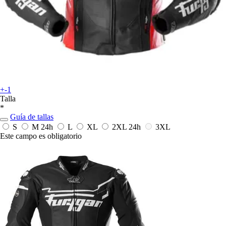
+-1
Talla
*
Guía de tallas
S
M
24h
L
XL
2XL
24h
3XL
Este campo es obligatorio