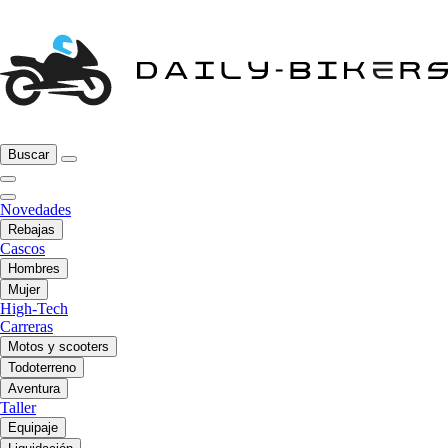
Buscar
Novedades
Rebajas
Cascos
Hombres
Mujer
High-Tech
Carreras
Motos y scooters
Todoterreno
Aventura
Taller
Equipaje