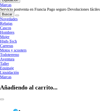
Liquidación
Marcas
Servicio postventa en Francia
Pago seguro
Devoluciones fáciles
Buscar
Novedades
Rebajas
Cascos
Hombres
Mujer
High-Tech
Carreras
Motos y scooters
Todoterreno
Aventura
Taller
Equipaje
Liquidación
Marcas
Añadiendo al carrito...