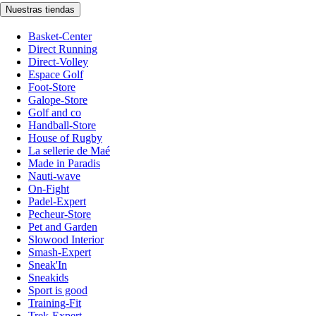
Nuestras tiendas
Basket-Center
Direct Running
Direct-Volley
Espace Golf
Foot-Store
Galope-Store
Golf and co
Handball-Store
House of Rugby
La sellerie de Maé
Made in Paradis
Nauti-wave
On-Fight
Padel-Expert
Pecheur-Store
Pet and Garden
Slowood Interior
Smash-Expert
Sneak'In
Sneakids
Sport is good
Training-Fit
Trek-Expert