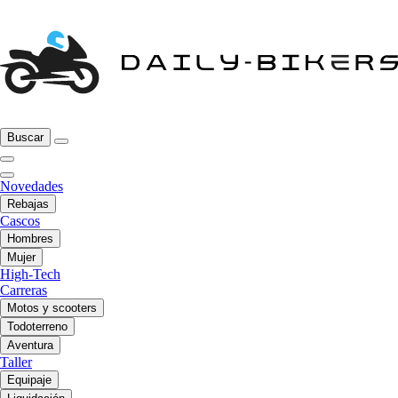
Buscar
Novedades
Rebajas
Cascos
Hombres
Mujer
High-Tech
Carreras
Motos y scooters
Todoterreno
Aventura
Taller
Equipaje