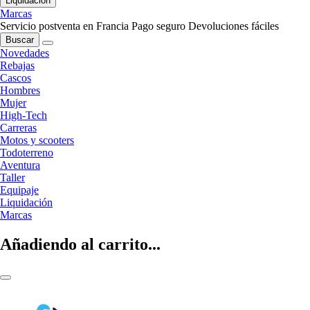
Liquidación
Marcas
Servicio postventa en Francia
Pago seguro
Devoluciones fáciles
Buscar
Novedades
Rebajas
Cascos
Hombres
Mujer
High-Tech
Carreras
Motos y scooters
Todoterreno
Aventura
Taller
Equipaje
Liquidación
Marcas
Añadiendo al carrito...