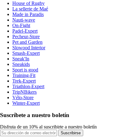
House of Rugby
La sellerie de Maé
Made in Paradis
Nauti-wave
On-Fight
Padel-Expert
Pecheur-Store
Pet and Garden
Slowood Interior
Smash-Expert
Sneak'In
Sneakids
Sport is good
Training-Fit
Trek-Expert
Triathlon-Expert
TripNBikers
Vélo-Store
Winter-Expert
Suscríbete a nuestro boletín
Disfruta de un 10% al suscribirte a nuestro boletín
Suscribirse