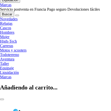
Liquidación
Marcas
Servicio postventa en Francia
Pago seguro
Devoluciones fáciles
Buscar
Novedades
Rebajas
Cascos
Hombres
Mujer
High-Tech
Carreras
Motos y scooters
Todoterreno
Aventura
Taller
Equipaje
Liquidación
Marcas
Añadiendo al carrito...