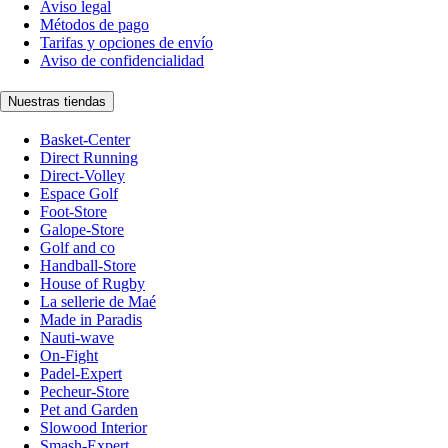
Aviso legal
Métodos de pago
Tarifas y opciones de envío
Aviso de confidencialidad
Nuestras tiendas
Basket-Center
Direct Running
Direct-Volley
Espace Golf
Foot-Store
Galope-Store
Golf and co
Handball-Store
House of Rugby
La sellerie de Maé
Made in Paradis
Nauti-wave
On-Fight
Padel-Expert
Pecheur-Store
Pet and Garden
Slowood Interior
Smash-Expert