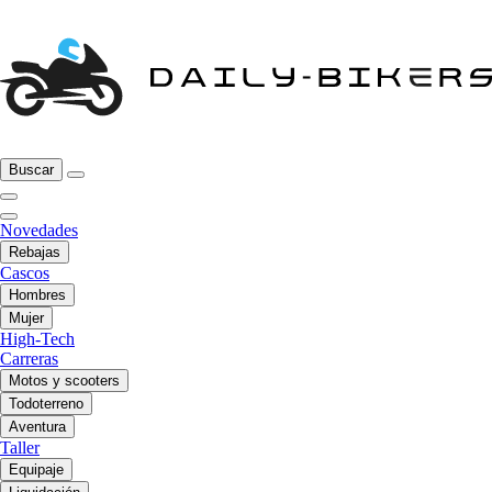
Buscar
Novedades
Rebajas
Cascos
Hombres
Mujer
High-Tech
Carreras
Motos y scooters
Todoterreno
Aventura
Taller
Equipaje