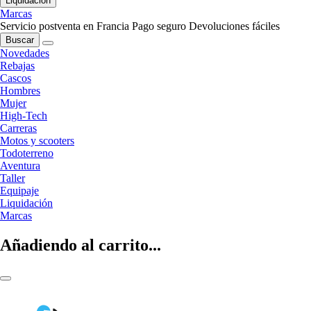
Liquidación
Marcas
Servicio postventa en Francia
Pago seguro
Devoluciones fáciles
Buscar
Novedades
Rebajas
Cascos
Hombres
Mujer
High-Tech
Carreras
Motos y scooters
Todoterreno
Aventura
Taller
Equipaje
Liquidación
Marcas
Añadiendo al carrito...