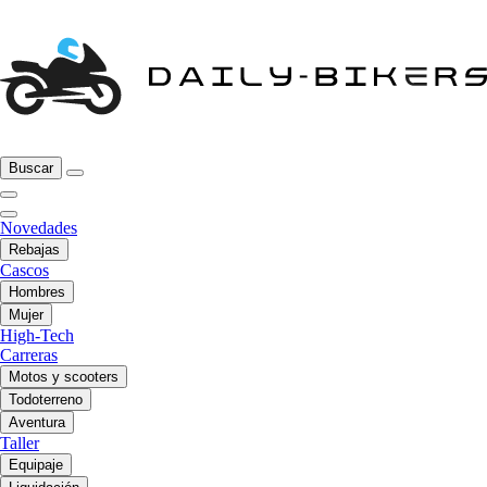
Buscar
Novedades
Rebajas
Cascos
Hombres
Mujer
High-Tech
Carreras
Motos y scooters
Todoterreno
Aventura
Taller
Equipaje