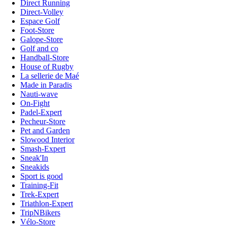
Direct Running
Direct-Volley
Espace Golf
Foot-Store
Galope-Store
Golf and co
Handball-Store
House of Rugby
La sellerie de Maé
Made in Paradis
Nauti-wave
On-Fight
Padel-Expert
Pecheur-Store
Pet and Garden
Slowood Interior
Smash-Expert
Sneak'In
Sneakids
Sport is good
Training-Fit
Trek-Expert
Triathlon-Expert
TripNBikers
Vélo-Store