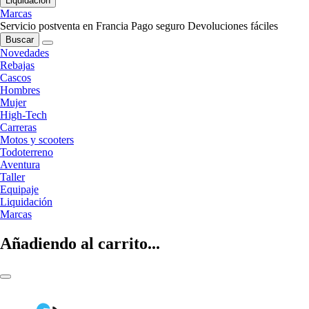
Liquidación
Marcas
Servicio postventa en Francia
Pago seguro
Devoluciones fáciles
Buscar
Novedades
Rebajas
Cascos
Hombres
Mujer
High-Tech
Carreras
Motos y scooters
Todoterreno
Aventura
Taller
Equipaje
Liquidación
Marcas
Añadiendo al carrito...