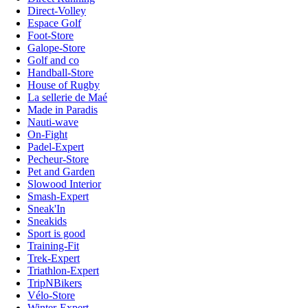
Direct-Volley
Espace Golf
Foot-Store
Galope-Store
Golf and co
Handball-Store
House of Rugby
La sellerie de Maé
Made in Paradis
Nauti-wave
On-Fight
Padel-Expert
Pecheur-Store
Pet and Garden
Slowood Interior
Smash-Expert
Sneak'In
Sneakids
Sport is good
Training-Fit
Trek-Expert
Triathlon-Expert
TripNBikers
Vélo-Store
Winter-Expert