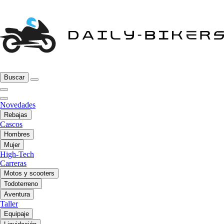
Buscar
Novedades
Rebajas
Cascos
Hombres
Mujer
High-Tech
Carreras
Motos y scooters
Todoterreno
Aventura
Taller
Equipaje