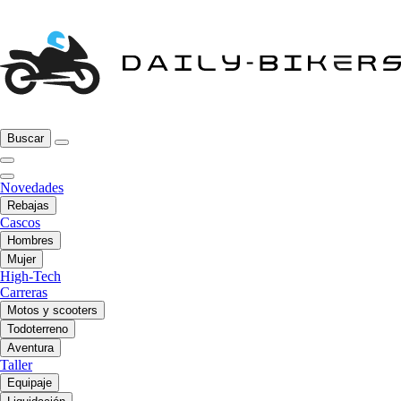
Buscar
Novedades
Rebajas
Cascos
Hombres
Mujer
High-Tech
Carreras
Motos y scooters
Todoterreno
Aventura
Taller
Equipaje