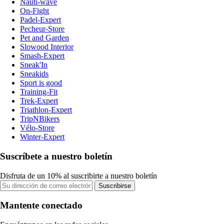
Nauti-wave
On-Fight
Padel-Expert
Pecheur-Store
Pet and Garden
Slowood Interior
Smash-Expert
Sneak'In
Sneakids
Sport is good
Training-Fit
Trek-Expert
Triathlon-Expert
TripNBikers
Vélo-Store
Winter-Expert
Suscríbete a nuestro boletín
Disfruta de un 10% al suscribirte a nuestro boletín
Suscribirse
Mantente conectado