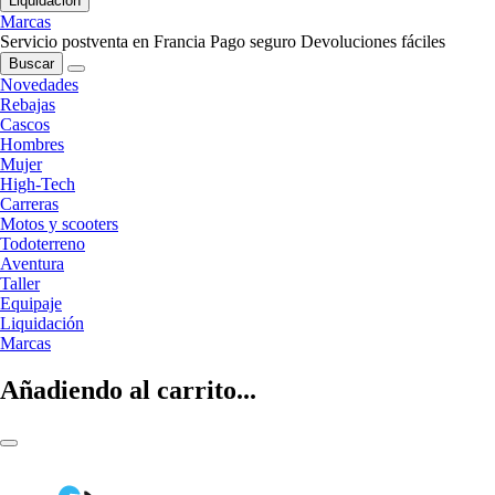
Liquidación
Marcas
Servicio postventa en Francia
Pago seguro
Devoluciones fáciles
Buscar
Novedades
Rebajas
Cascos
Hombres
Mujer
High-Tech
Carreras
Motos y scooters
Todoterreno
Aventura
Taller
Equipaje
Liquidación
Marcas
Añadiendo al carrito...