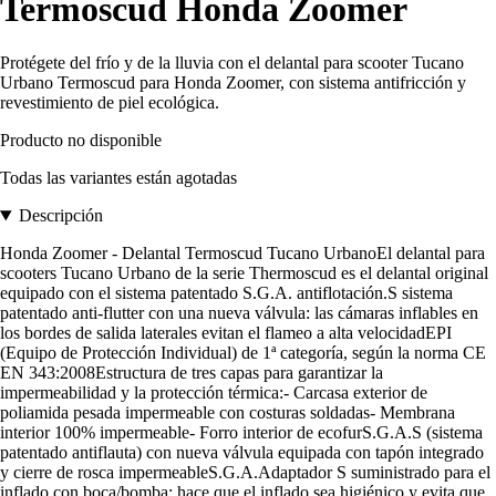
Termoscud Honda Zoomer
Protégete del frío y de la lluvia con el delantal para scooter Tucano
Urbano Termoscud para Honda Zoomer, con sistema antifricción y
revestimiento de piel ecológica.
Producto no disponible
Todas las variantes están agotadas
Descripción
Honda Zoomer - Delantal Termoscud Tucano UrbanoEl delantal para
scooters Tucano Urbano de la serie Thermoscud es el delantal original
equipado con el sistema patentado S.G.A. antiflotación.S sistema
patentado anti-flutter con una nueva válvula: las cámaras inflables en
los bordes de salida laterales evitan el flameo a alta velocidadEPI
(Equipo de Protección Individual) de 1ª categoría, según la norma CE
EN 343:2008Estructura de tres capas para garantizar la
impermeabilidad y la protección térmica:- Carcasa exterior de
poliamida pesada impermeable con costuras soldadas- Membrana
interior 100% impermeable- Forro interior de ecofurS.G.A.S (sistema
patentado antiflauta) con nueva válvula equipada con tapón integrado
y cierre de rosca impermeableS.G.A.Adaptador S suministrado para el
inflado con boca/bomba: hace que el inflado sea higiénico y evita que