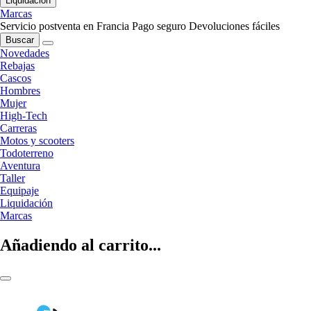
Liquidación
Marcas
Servicio postventa en Francia
Pago seguro
Devoluciones fáciles
Buscar
Novedades
Rebajas
Cascos
Hombres
Mujer
High-Tech
Carreras
Motos y scooters
Todoterreno
Aventura
Taller
Equipaje
Liquidación
Marcas
Añadiendo al carrito...