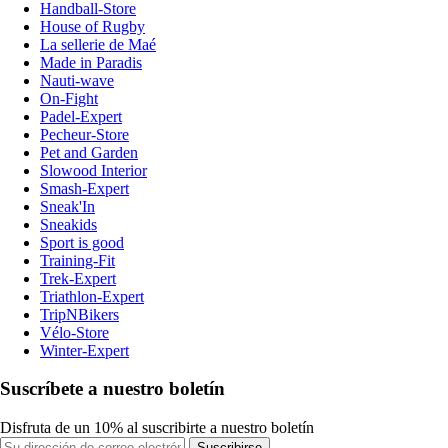
Handball-Store
House of Rugby
La sellerie de Maé
Made in Paradis
Nauti-wave
On-Fight
Padel-Expert
Pecheur-Store
Pet and Garden
Slowood Interior
Smash-Expert
Sneak'In
Sneakids
Sport is good
Training-Fit
Trek-Expert
Triathlon-Expert
TripNBikers
Vélo-Store
Winter-Expert
Suscríbete a nuestro boletín
Disfruta de un 10% al suscribirte a nuestro boletín
Suscribirse