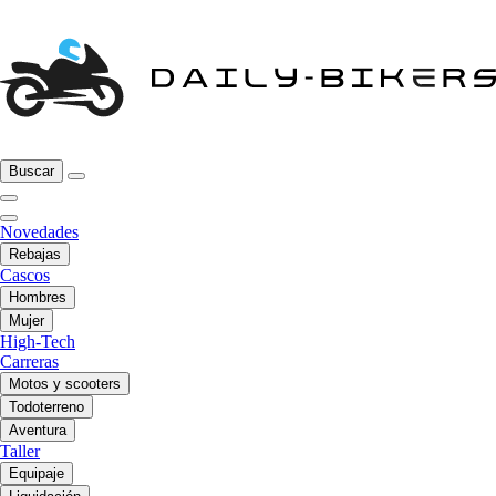
Buscar
Novedades
Rebajas
Cascos
Hombres
Mujer
High-Tech
Carreras
Motos y scooters
Todoterreno
Aventura
Taller
Equipaje