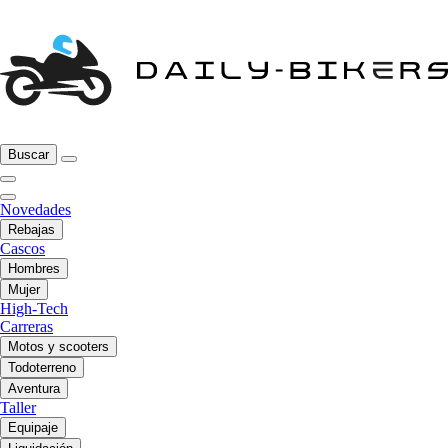
Buscar
Novedades
Rebajas
Cascos
Hombres
Mujer
High-Tech
Carreras
Motos y scooters
Todoterreno
Aventura
Taller
Equipaje