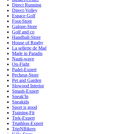
Direct Running
Direct-Volley
Espace Golf
Foot-Store
Galope-Store
Golf and co
Handball-Store
House of Rugby
La sellerie de Maé
Made in Paradis
Nauti-wave
On-Fight
Padel-Expert
Pecheur-Store
Pet and Garden
Slowood Interior
Smash-Expert
Sneak'In
Sneakids
Sport is good
Training-Fit
Trek-Expert
Triathlon-Expert
TripNBikers