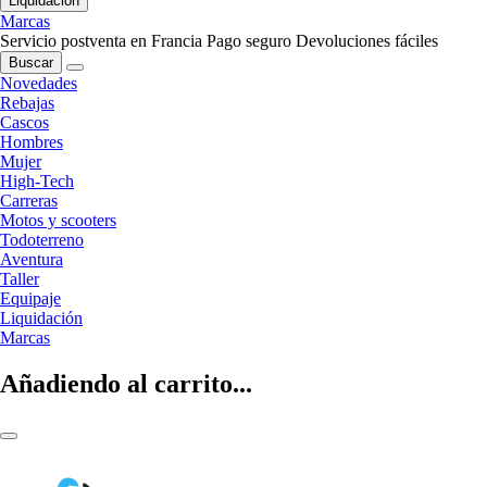
Liquidación
Marcas
Servicio postventa en Francia
Pago seguro
Devoluciones fáciles
Buscar
Novedades
Rebajas
Cascos
Hombres
Mujer
High-Tech
Carreras
Motos y scooters
Todoterreno
Aventura
Taller
Equipaje
Liquidación
Marcas
Añadiendo al carrito...