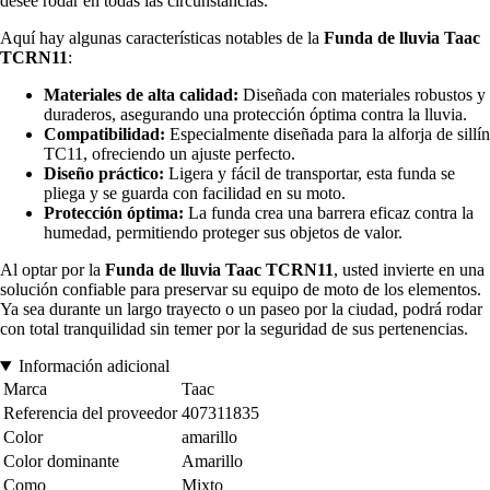
desee rodar en todas las circunstancias.
Aquí hay algunas características notables de la
Funda de lluvia Taac
TCRN11
:
Materiales de alta calidad:
Diseñada con materiales robustos y
duraderos, asegurando una protección óptima contra la lluvia.
Compatibilidad:
Especialmente diseñada para la alforja de sillín
TC11, ofreciendo un ajuste perfecto.
Diseño práctico:
Ligera y fácil de transportar, esta funda se
pliega y se guarda con facilidad en su moto.
Protección óptima:
La funda crea una barrera eficaz contra la
humedad, permitiendo proteger sus objetos de valor.
Al optar por la
Funda de lluvia Taac TCRN11
, usted invierte en una
solución confiable para preservar su equipo de moto de los elementos.
Ya sea durante un largo trayecto o un paseo por la ciudad, podrá rodar
con total tranquilidad sin temer por la seguridad de sus pertenencias.
Información adicional
Marca
Taac
Referencia del proveedor
407311835
Color
amarillo
Color dominante
Amarillo
Como
Mixto