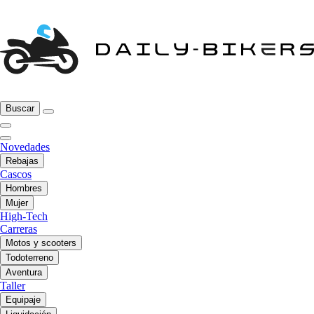
Buscar
Novedades
Rebajas
Cascos
Hombres
Mujer
High-Tech
Carreras
Motos y scooters
Todoterreno
Aventura
Taller
Equipaje