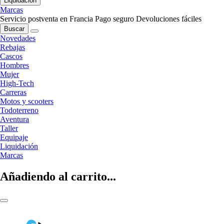
Liquidación
Marcas
Servicio postventa en Francia
Pago seguro
Devoluciones fáciles
Buscar
Novedades
Rebajas
Cascos
Hombres
Mujer
High-Tech
Carreras
Motos y scooters
Todoterreno
Aventura
Taller
Equipaje
Liquidación
Marcas
Añadiendo al carrito...