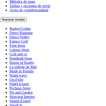
Métodos de pago
Tarifas y opciones de envío
Aviso de confidencialidad
Nuestras tiendas
Basket-Center
Direct Running
Direct-Volley
Espace Golf
Foot-Store
Galope-Store
Golf and co
Handball-Store
House of Rugby
La sellerie de Maé
Made in Paradis
Nauti-wave
On-Fight
Padel-Expert
Pecheur-Store
Pet and Garden
Slowood Interior
Smash-Expert
Sneak'In