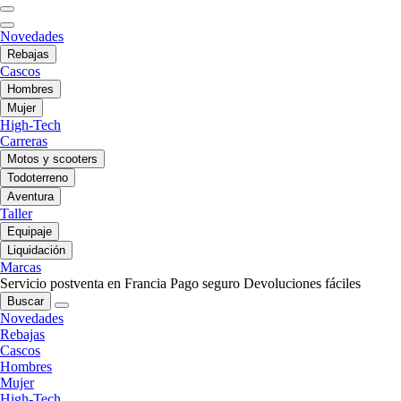
Novedades
Rebajas
Cascos
Hombres
Mujer
High-Tech
Carreras
Motos y scooters
Todoterreno
Aventura
Taller
Equipaje
Liquidación
Marcas
Servicio postventa en Francia
Pago seguro
Devoluciones fáciles
Buscar
Novedades
Rebajas
Cascos
Hombres
Mujer
High-Tech