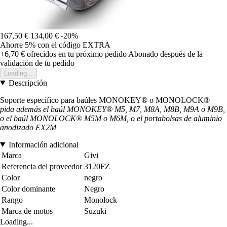
167,50 €
134,00 €
-20%
Ahorre 5%
con el código
EXTRA
+6,70 €
ofrecidos en tu próximo pedido
Abonado después de la
validación de tu pedido
Loading...
Descripción
Soporte específico para baúles MONOKEY® o MONOLOCK®
pida además el baúl MONOKEY® M5, M7, M8A, M8B, M9A o M9B,
o el baúl MONOLOCK® M5M o M6M, o el portabolsas de aluminio
anodizado EX2M
Información adicional
Marca
Givi
Referencia del proveedor
3120FZ
Color
negro
Color dominante
Negro
Rango
Monolock
Marca de motos
Suzuki
Loading...