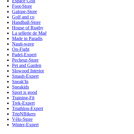
Espace Golf
Foot-Store
Galope-Store
Golf and co
Handball-Store
House of Rugby
La sellerie de Maé
Made in Paradis
Nauti-wave
On-Fight
Padel-Expert
Pecheur-Store
Pet and Garden
Slowood Interior
Smash-Expert
Sneak'In
Sneakids
Sport is good
Training-Fit
Trek-Expert
Triathlon-Expert
TripNBikers
Vélo-Store
Winter-Expert