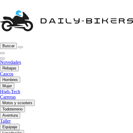
Buscar
Novedades
Rebajas
Cascos
Hombres
Mujer
High-Tech
Carreras
Motos y scooters
Todoterreno
Aventura
Taller
Equipaje