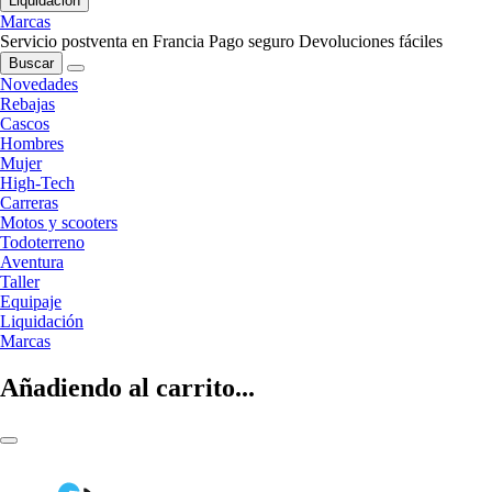
Liquidación
Marcas
Servicio postventa en Francia
Pago seguro
Devoluciones fáciles
Buscar
Novedades
Rebajas
Cascos
Hombres
Mujer
High-Tech
Carreras
Motos y scooters
Todoterreno
Aventura
Taller
Equipaje
Liquidación
Marcas
Añadiendo al carrito...