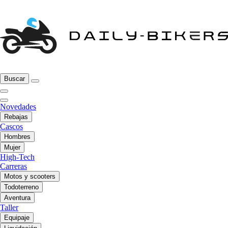
Buscar
Novedades
Rebajas
Cascos
Hombres
Mujer
High-Tech
Carreras
Motos y scooters
Todoterreno
Aventura
Taller
Equipaje