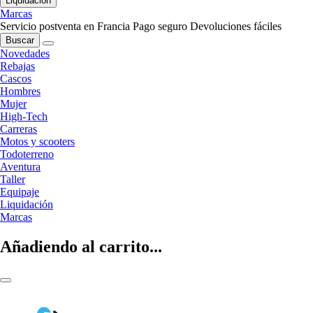
Liquidación
Marcas
Servicio postventa en Francia
Pago seguro
Devoluciones fáciles
Buscar
Novedades
Rebajas
Cascos
Hombres
Mujer
High-Tech
Carreras
Motos y scooters
Todoterreno
Aventura
Taller
Equipaje
Liquidación
Marcas
Añadiendo al carrito...