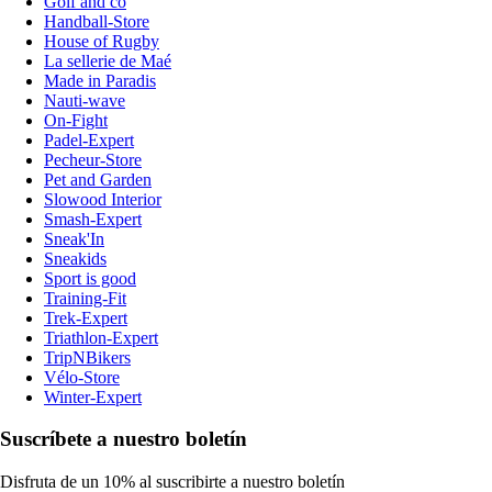
Golf and co
Handball-Store
House of Rugby
La sellerie de Maé
Made in Paradis
Nauti-wave
On-Fight
Padel-Expert
Pecheur-Store
Pet and Garden
Slowood Interior
Smash-Expert
Sneak'In
Sneakids
Sport is good
Training-Fit
Trek-Expert
Triathlon-Expert
TripNBikers
Vélo-Store
Winter-Expert
Suscríbete a nuestro boletín
Disfruta de un 10% al suscribirte a nuestro boletín