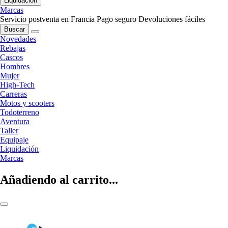
Liquidación
Marcas
Servicio postventa en Francia
Pago seguro
Devoluciones fáciles
Buscar
Novedades
Rebajas
Cascos
Hombres
Mujer
High-Tech
Carreras
Motos y scooters
Todoterreno
Aventura
Taller
Equipaje
Liquidación
Marcas
Añadiendo al carrito...