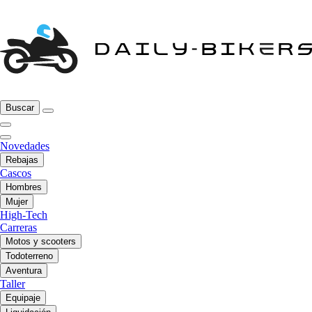
Buscar
Novedades
Rebajas
Cascos
Hombres
Mujer
High-Tech
Carreras
Motos y scooters
Todoterreno
Aventura
Taller
Equipaje