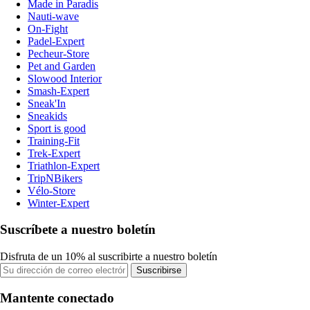
Made in Paradis
Nauti-wave
On-Fight
Padel-Expert
Pecheur-Store
Pet and Garden
Slowood Interior
Smash-Expert
Sneak'In
Sneakids
Sport is good
Training-Fit
Trek-Expert
Triathlon-Expert
TripNBikers
Vélo-Store
Winter-Expert
Suscríbete a nuestro boletín
Disfruta de un 10% al suscribirte a nuestro boletín
Suscribirse
Mantente conectado