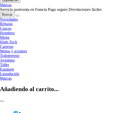
Liquidación
Marcas
Servicio postventa en Francia
Pago seguro
Devoluciones fáciles
Buscar
Novedades
Rebajas
Cascos
Hombres
Mujer
High-Tech
Carreras
Motos y scooters
Todoterreno
Aventura
Taller
Equipaje
Liquidación
Marcas
Añadiendo al carrito...