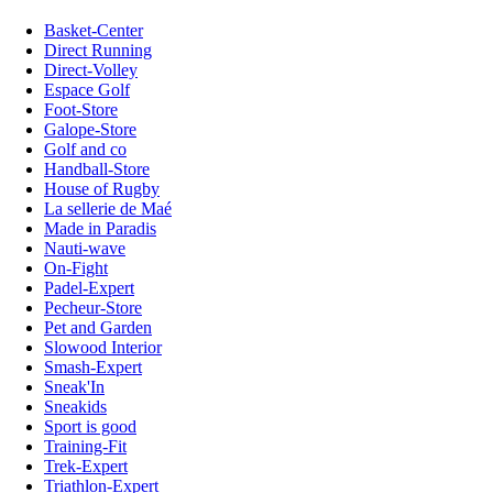
Basket-Center
Direct Running
Direct-Volley
Espace Golf
Foot-Store
Galope-Store
Golf and co
Handball-Store
House of Rugby
La sellerie de Maé
Made in Paradis
Nauti-wave
On-Fight
Padel-Expert
Pecheur-Store
Pet and Garden
Slowood Interior
Smash-Expert
Sneak'In
Sneakids
Sport is good
Training-Fit
Trek-Expert
Triathlon-Expert