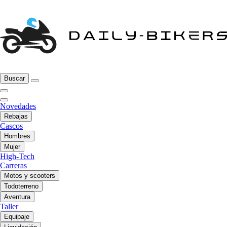
Buscar
Novedades
Rebajas
Cascos
Hombres
Mujer
High-Tech
Carreras
Motos y scooters
Todoterreno
Aventura
Taller
Equipaje