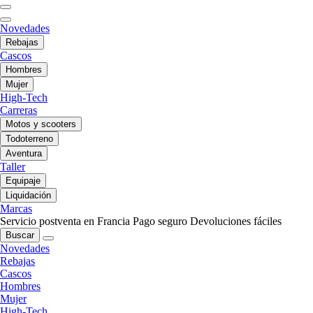
Novedades
Rebajas
Cascos
Hombres
Mujer
High-Tech
Carreras
Motos y scooters
Todoterreno
Aventura
Taller
Equipaje
Liquidación
Marcas
Servicio postventa en Francia
Pago seguro
Devoluciones fáciles
Buscar
Novedades
Rebajas
Cascos
Hombres
Mujer
High-Tech